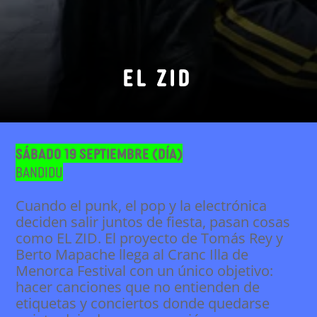
EL ZID
Sábado 19 septiembre (día)
Bandidu
Cuando el punk, el pop y la electrónica
deciden salir juntos de fiesta, pasan cosas
como EL ZID. El proyecto de Tomás Rey y
Berto Mapache llega al Cranc Illa de
Menorca Festival con un único objetivo:
hacer canciones que no entienden de
etiquetas y conciertos donde quedarse