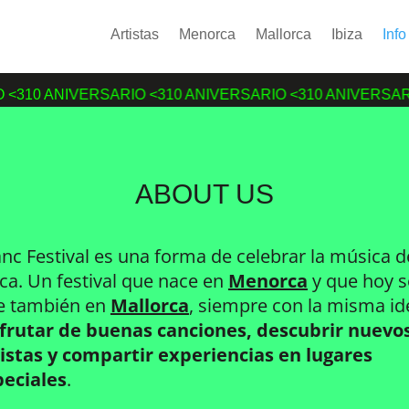
Artistas
Menorca
Mallorca
Ibiza
Info
0 ANIVERSARIO <3
10 ANIVERSARIO <3
10 ANIVERSARIO <3
ABOUT US
nc Festival es una forma de celebrar la música d
ca. Un festival que nace en
Menorca
y que hoy s
ve también en
Mallorca
, siempre con la misma id
sfrutar de buenas canciones, descubrir nuevo
istas y compartir experiencias en lugares
peciales
.