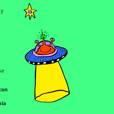
 y
se
con
mía