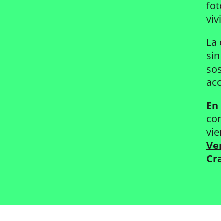
fot
viv
La 
sin
sos
acc
En 
com
vie
Ve
Cr