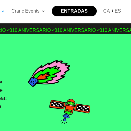
Cranc Events
ENTRADAS
CA
ES
10 ANIVERSARIO <3
10 ANIVERSARIO <3
10 ANIVERSARIO 
e
e
ea:
s