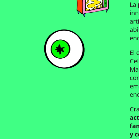
La
inn
art
abi
enc
El 
Cel
Mal
con
emb
enc
Cra
ac
fa
y 