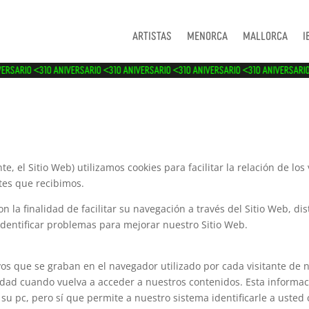
Artistas
Menorca
Mallorca
I
 <3
10 ANIVERSARIO <3
10 ANIVERSARIO <3
10 ANIVERSARIO <3
10 ANIVERSARIO <3
10 AN
te, el Sitio Web) utilizamos cookies para facilitar la relación de lo
ntes que recibimos.
la finalidad de facilitar su navegación a través del Sitio Web, dis
identificar problemas para mejorar nuestro Sitio Web.
s que se graban en el navegador utilizado por cada visitante de 
ridad cuando vuelva a acceder a nuestros contenidos. Esta informac
su pc, pero sí que permite a nuestro sistema identificarle a usted