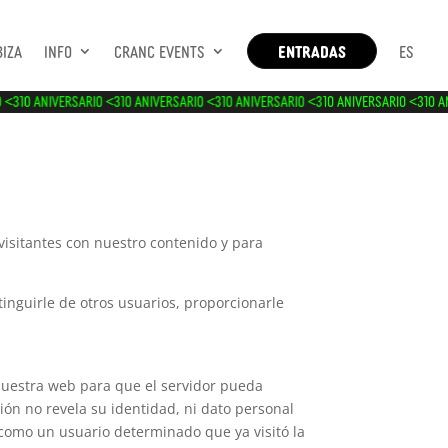
biza
Info
Cranc Events
ENTRADAS
ES
IVERSARIO <3
10 ANIVERSARIO <3
10 ANIVERSARIO <3
10 ANIVERSARIO <3
10 ANIVERSAR
s visitantes con nuestro contenido y para
tinguirle de otros usuarios, proporcionarle
nuestra web para que el servidor pueda
ión no revela su identidad, ni dato personal
 como un usuario determinado que ya visitó la