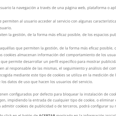
suario la navegación a través de una página web, plataforma o aplic
 permiten al usuario acceder al servicio con algunas característic
usuario.
ten la gestión, de la forma más eficaz posible, de los espacios publ
uéllas que permiten la gestión, de la forma más eficaz posible, de
as cookies almacenan información del comportamiento de los usuar
 que permite desarrollar un perfil específico para mostrar publici
en al responsable de las mismas, el seguimiento y análisis del co
cogida mediante este tipo de cookies se utiliza en la medición de la
 los datos de uso que hacen los usuarios del servicio.
enen configurados por defecto para bloquear la instalación de cook
gen, impidiendo la entrada de cualquier tipo de cookie, o eliminar
n admitir cookies de publicidad o de terceros, podrá configurar su n
do click en el botón de
ACEPTAR
mostrado en la información inicial