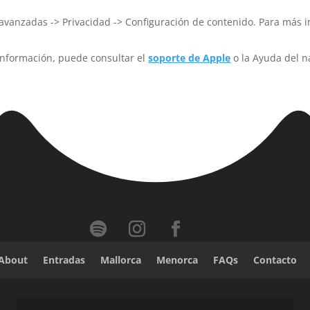
 avanzadas -> Privacidad -> Configuración de contenido. Para más 
 información, puede consultar el
soporte de Apple
o la Ayuda del n
About
Entradas
Mallorca
Menorca
FAQs
Contacto