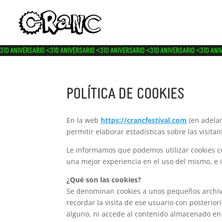
ERSARIO <3
10 ANIVERSARIO <3
10 ANIVERSARIO <3
10 ANIVERSARIO <3
10 ANIVERSARIO
Política de cookies
En la web
https://crancfestival.com
(en adelan
permitir elaborar estadísticas sobre las visita
Le informamos que podemos utilizar cookies con 
una mejor experiencia en el uso del mismo, e 
¿Qué son las cookies?
Se denominan cookies a unos pequeños archivo
recordar la visita de ese usuario con posterio
alguno, ni accede al contenido almacenado en 