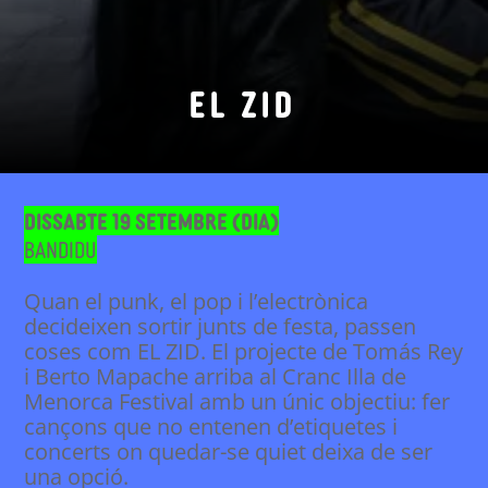
EL ZID
Dissabte 19 setembre (dia)
Bandidu
Quan el punk, el pop i l’electrònica
decideixen sortir junts de festa, passen
coses com EL ZID. El projecte de Tomás Rey
i Berto Mapache arriba al Cranc Illa de
Menorca Festival amb un únic objectiu: fer
cançons que no entenen d’etiquetes i
concerts on quedar-se quiet deixa de ser
una opció.