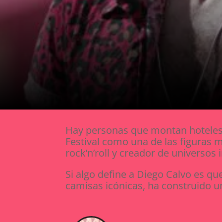
Hay personas que montan hoteles. 
Festival como una de las figuras má
rock’n’roll y creador de universos 
Si algo define a Diego Calvo es qu
camisas icónicas, ha construido un