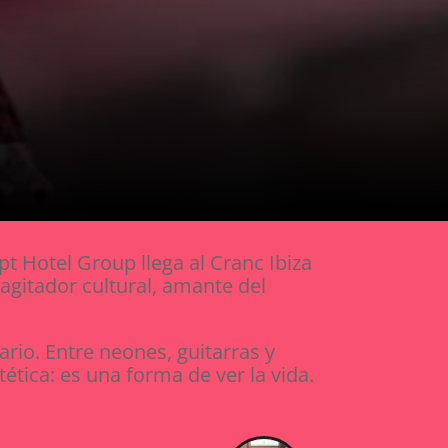
t Hotel Group llega al Cranc Ibiza
 agitador cultural, amante del
rio. Entre neones, guitarras y
ética: es una forma de ver la vida.