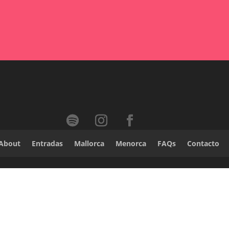
About
Entradas
Mallorca
Menorca
FAQs
Contacto
Newsletter
¿Quieres que te informemos de nuestras
novedades?