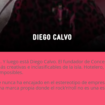
DIEGO CALVO
Y luego está Diego Calvo. El fundador de Concep
s creativas e inclasificables de la isla. Hotelero,
imposibles.
e nunca ha encajado en el estereotipo de empresa
a marca propia donde el rock’n’roll no es una est