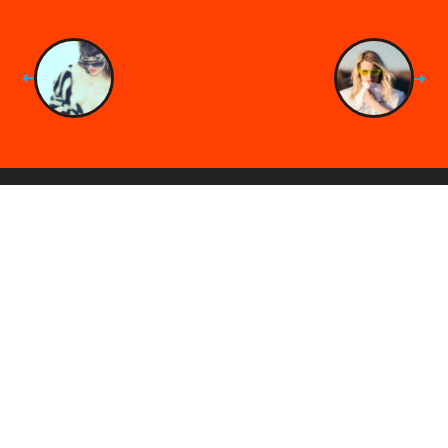
➜
➜
About
Entradas
Mallorca
Menorca
FAQs
Contacto
Newsletter