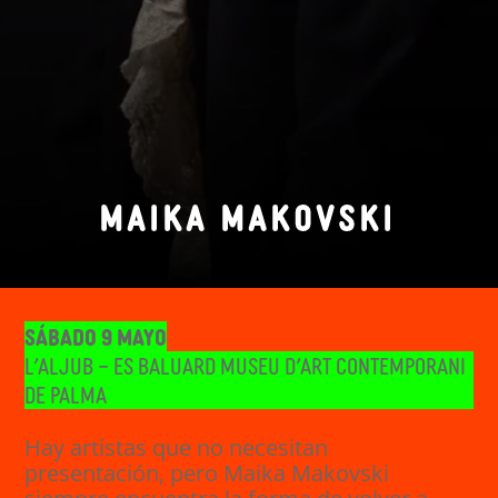
MAIKA MAKOVSKI
Sábado 9 mayo
L’Aljub – Es Baluard Museu d’Art Contemporani
de Palma
Hay artistas que no necesitan
presentación, pero Maika Makovski