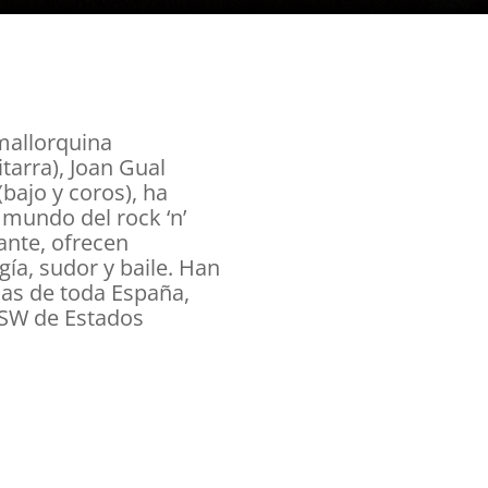
mallorquina
tarra), Joan Gual
(bajo y coros), ha
mundo del rock ‘n’
gante, ofrecen
gía, sudor y baile. Han
alas de toda España,
XSW de Estados