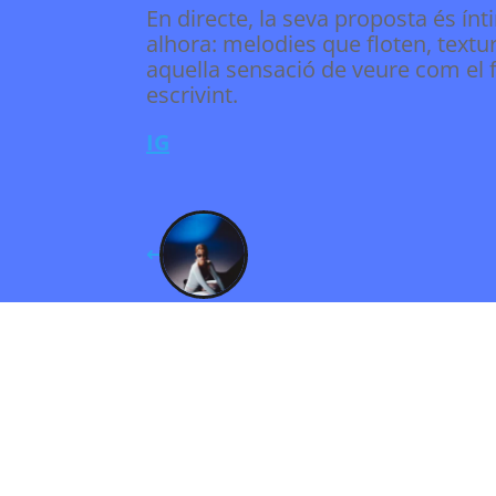
En directe, la seva proposta és ínt
alhora: melodies que floten, textur
aquella sensació de veure com el f
escrivint.
IG
➜