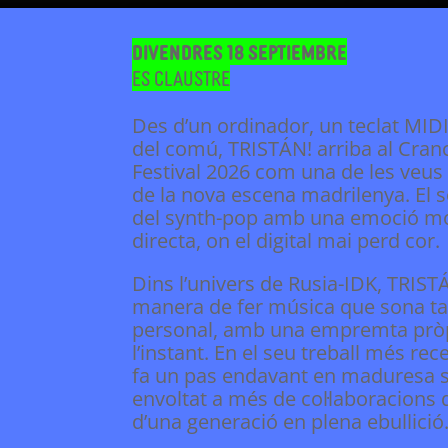
Divendres 18 septiembre
Es Claustre
Des d’un ordinador, un teclat MIDI 
del comú, TRISTÁN! arriba al Cran
Festival 2026 com una de les ve
de la nova escena madrilenya. El s
del synth-pop amb una emoció mol
directa, on el digital mai perd cor.
Dins l’univers de Rusia-IDK, TRIS
manera de fer música que sona 
personal, amb una empremta pròp
l’instant. En el seu treball més rec
fa un pas endavant en maduresa s
envoltat a més de col·laboracions q
d’una generació en plena ebullició