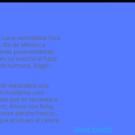
i una sensibilitat fora
c Illa de Menorca
us més prometedores
eu so mescla el futur
t humana, fràgil i
TÁN! expandeix una
tan moderna com
ia que es reconeix a
ent, Ahora con Reloj,
ense perdre frescor,
ue el situen al centre
.
Obrir Spotify