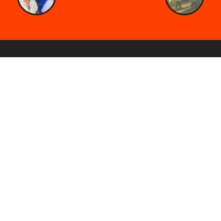
About
Entrades
Mallorca
Menorca
FAQs
Contacte
Newsletter
Vols que t'informem de les nostres novetats?