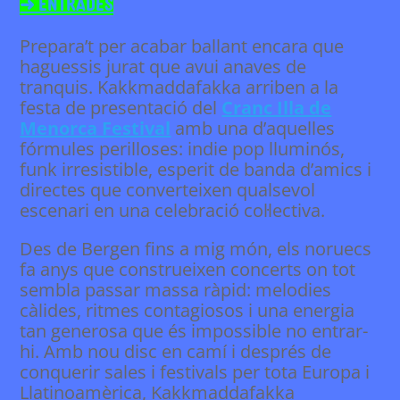
➜ Entrades
Prepara’t per acabar ballant encara que
haguessis jurat que avui anaves de
tranquis. Kakkmaddafakka arriben a la
festa de presentació del
Cranc Illa de
Menorca Festival
amb una d’aquelles
fórmules perilloses: indie pop lluminós,
funk irresistible, esperit de banda d’amics i
directes que converteixen qualsevol
escenari en una celebració col·lectiva.
Des de Bergen fins a mig món, els noruecs
fa anys que construeixen concerts on tot
sembla passar massa ràpid: melodies
càlides, ritmes contagiosos i una energia
tan generosa que és impossible no entrar-
hi. Amb nou disc en camí i després de
conquerir sales i festivals per tota Europa i
Llatinoamèrica, Kakkmaddafakka