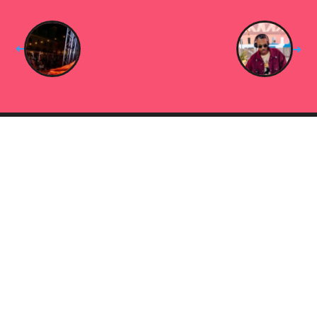
➜
➜
About
Entrades
Mallorca
Menorca
FAQs
Contacte
Newsletter